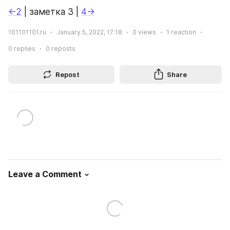
←2
 | заметка 3 | 
4→
101101101.ru
January 5, 2022, 17:18
0
views
1
reaction
0
replies
0
reposts
Repost
Share
Leave a Comment