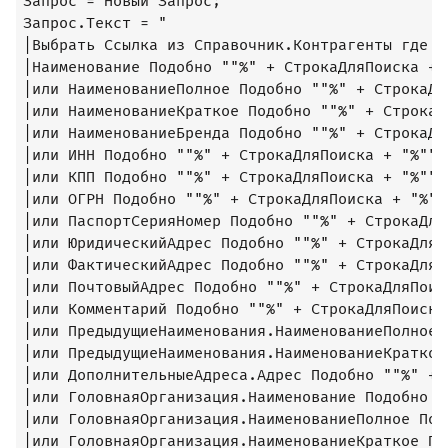
Запрос = Новый Запрос;

Запрос.Текст = "

|Выбрать Ссылка из Справочник.Контрагенты где Н
|Наименование Подобно ""%" + СтрокаДляПоиска + "
|или НаименованиеПолное Подобно ""%" + СтрокаДл
|или НаименованиеКраткое Подобно ""%" + СтрокаД
|или НаименованиеБренда Подобно ""%" + СтрокаДл
|или ИНН Подобно ""%" + СтрокаДляПоиска + "%""

|или КПП Подобно ""%" + СтрокаДляПоиска + "%""

|или ОГРН Подобно ""%" + СтрокаДляПоиска + "%""

|или ПаспортСерияНомер Подобно ""%" + СтрокаДля
|или ЮридическийАдрес Подобно ""%" + СтрокаДляП
|или ФактическийАдрес Подобно ""%" + СтрокаДляП
|или ПочтовыйАдрес Подобно ""%" + СтрокаДляПоиск
|или Комментарий Подобно ""%" + СтрокаДляПоиска 
|или ПредыдущиеНаименования.НаименованиеПолное 
|или ПредыдущиеНаименования.НаименованиеКраткое
|или ДополнительныеАдреса.Адрес Подобно ""%" + 
|или ГоловнаяОрганизация.Наименование Подобно "
|или ГоловнаяОрганизация.НаименованиеПолное Под
|или ГоловнаяОрганизация.НаименованиеКраткое По