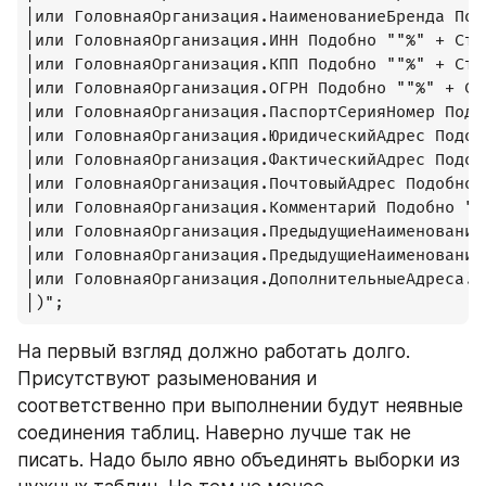
|или ГоловнаяОрганизация.НаименованиеБренда Под
|или ГоловнаяОрганизация.ИНН Подобно ""%" + Стр
|или ГоловнаяОрганизация.КПП Подобно ""%" + Стр
|или ГоловнаяОрганизация.ОГРН Подобно ""%" + Ст
|или ГоловнаяОрганизация.ПаспортСерияНомер Подо
|или ГоловнаяОрганизация.ЮридическийАдрес Подоб
|или ГоловнаяОрганизация.ФактическийАдрес Подоб
|или ГоловнаяОрганизация.ПочтовыйАдрес Подобно 
|или ГоловнаяОрганизация.Комментарий Подобно ""
|или ГоловнаяОрганизация.ПредыдущиеНаименования
|или ГоловнаяОрганизация.ПредыдущиеНаименования
|или ГоловнаяОрганизация.ДополнительныеАдреса.А
|)";
На первый взгляд должно работать долго. 
Присутствуют разыменования и 
соответственно при выполнении будут неявные 
соединения таблиц. Наверно лучше так не 
писать. Надо было явно объединять выборки из 