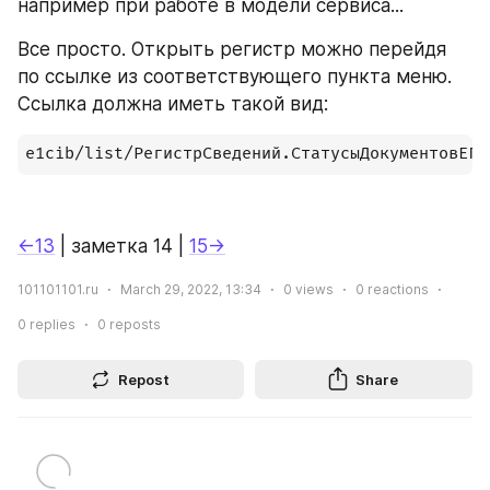
например при работе в модели сервиса...
Все просто. Открыть регистр можно перейдя 
по ссылке из соответствующего пункта меню. 
Ссылка должна иметь такой вид:
e1cib/list/РегистрСведений.СтатусыДокументовЕГА
←13
 | заметка 14 | 
15→
101101101.ru
March 29, 2022, 13:34
0
views
0
reactions
0
replies
0
reposts
Repost
Share